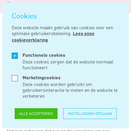
Logo
MENU
Navigatie
van
Navigatie
openen
Noord
Cookies
overslaan
Negentig
Deze website maakt gebruik van cookies voor een
optimale gebruikersbeleving.
Lees onze
Home
Nieuws
Soms begint 30%-regeling pas bij nieuwe werkgever
cookieverklaring
AUG 22, 2022
Functionele cookies
Deze cookies zorgen dat de website normaal
functioneert
SOMS BEGINT 30%-
Marketingcookies
REGELING PAS BIJ
Deze cookies worden gebruikt om
gebruikersinteractie te meten en de website te
NIEUWE
verbeteren
WERKGEVER
ALLE ACCEPTEREN
INSTELLINGEN OPSLAAN
Het kan gebeuren dat pas na de wisseling van een