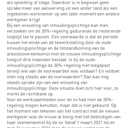
als opleiding of stage. Daardoor is in beginsel geen
sprake meer van aanwerving uit een ander land als een
ingekomen werknemer op een later moment een andere
werkgever krijgt.
Bij een wisseling van inhoudingsplichtige kan men
verzoeken om de 30%-regeling gedurende de resterende
looptijd toe te passen. Een voorwaarde is dat de periode
tussen het einde van de tewerkstelling door de oude
inhoudingsplichtige en de totstandkoming van de
arbeidsovereenkomst met de nieuwe inhoudingsplichtige
hooguit drie maanden beslaat. Is bij de oude
inhoudingsplichtige de 30%-regeling niet toegepast
terwijl wel aan de voorwaarden was voldaan? En voldoet
men nog steeds aan de voorwaarden? Dan kan nog
steeds sprake zijn van een wisseling van
inhoudingsplichtige. Deze situatie doet zich hier voor, zo
merkt de rechtbank op.
Voor de werkzaamheden voor de nv had men de 30%-
regeling mogen benutten, maar dat is niet gebeurd. Op
het moment van tekenen van het contract met de nieuwe
werkgever was de vrouw al bezig met het beëindigen van
haar overeenkomst bij de nv. Vanaf 1 maart 2021 tot en
met 31 augustus 2021 mag de nieuwe werkgever de