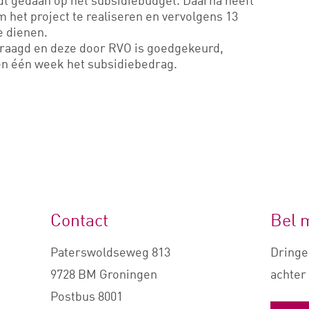
t gedaan op het subsidiebudget. Daarna heeft
et project te realiseren en vervolgens 13
e dienen.
evraagd en deze door RVO is goedgekeurd,
n één week het subsidiebedrag.
Contact
Bel 
Paterswoldseweg 813
Dringe
9728 BM Groningen
achter 
Postbus 8001