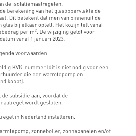
an de isolatiemaatregelen.
r de berekening van het glasoppervlakte de
. Dit betekent dat men van binnenuit de
 glas bij elkaar optelt. Het kozijn telt vanaf
2
iebedrag per m
. De wijziging geldt voor
edatum vanaf 1 januari 2023.
lgende voorwaarden:
ldig KVK-nummer (dit is niet nodig voor een
verhuurder die een warmtepomp en
nd koopt).
de subsidie aan, voordat de
aatregel wordt gesloten.
egel in Nederland installeren.
rmtepomp, zonneboiler, zonnepanelen en/of