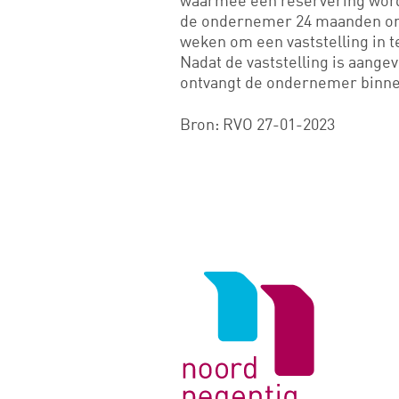
waarmee een reservering word
de ondernemer 24 maanden om h
weken om een vaststelling in t
Nadat de vaststelling is aang
ontvangt de ondernemer binne
Bron: RVO 27-01-2023
Logo
van
Noord
Negentig