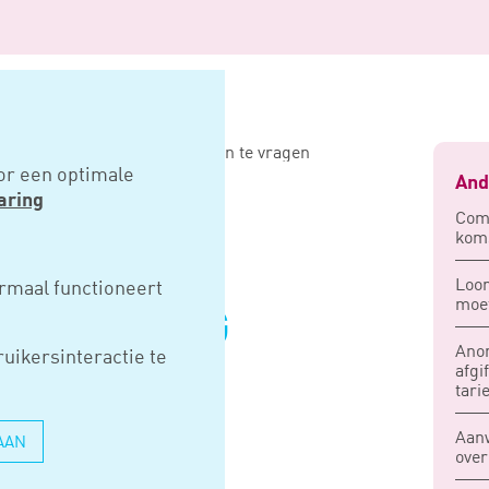
energiebesparing woningen aan te vragen
or een optimale
And
aring
Comp
koms
VOOR
Loo
rmaal functioneert
moe
ESPARING
Anon
uikersinteractie te
 AAN TE
afgi
tarie
Aanw
AAN
over