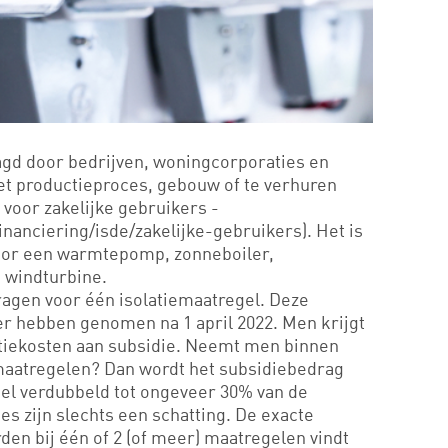
gd door bedrijven, woningcorporaties en
et productieproces, gebouw of te verhuren
voor zakelijke gebruikers -
inanciering/isde/zakelijke-gebruikers). Het is
voor een warmtepomp, zonneboiler,
 windturbine.
ragen voor één isolatiemaatregel. Deze
 hebben genomen na 1 april 2022. Men krijgt
tiekosten aan subsidie. Neemt men binnen
maatregelen? Dan wordt het subsidiebedrag
gel verdubbeld tot ongeveer 30% van de
es zijn slechts een schatting. De exacte
en bij één of 2 (of meer) maatregelen vindt