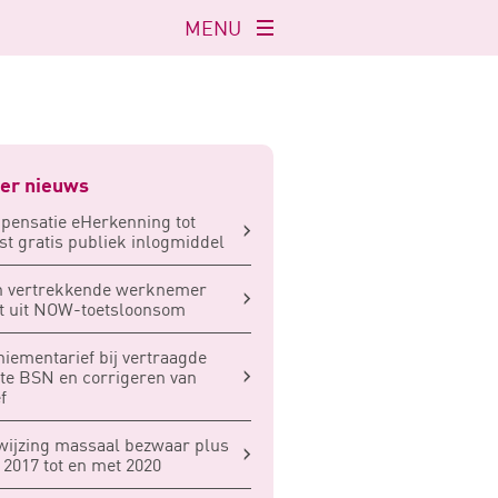
MENU
Navigatie
openen
er nieuws
ensatie eHerkenning tot
t gratis publiek inlogmiddel
n vertrekkende werknemer
t uit NOW-toetsloonsom
iementarief bij vertraagde
fte BSN en corrigeren van
f
ijzing massaal bezwaar plus
 2017 tot en met 2020