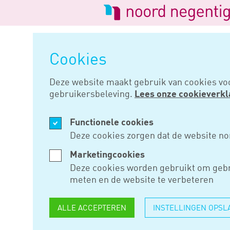
Logo
van
Navigatie
Noord
overslaan
Negentig
Cookies
Home
Nieuws
Subsidie voor 
Deze website maakt gebruik van cookies vo
gebruikersbeleving.
Lees onze cookieverkl
FEB 02, 2023
Functionele cookies
SUBSIDIE 
Deze cookies zorgen dat de website no
ENERGIEB
Marketingcookies
Deze cookies worden gebruikt om gebr
WONINGEN
meten en de website te verbeteren
VRAGEN
ALLE ACCEPTEREN
INSTELLINGEN OPSL