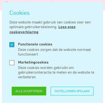
Logo
MENU
Navigatie
van
Navigatie
openen
Noord
Cookies
overslaan
Negentig
Deze website maakt gebruik van cookies voor een
optimale gebruikersbeleving.
Lees onze
Home
Nieuws
Traag handelende inspecteur kan niet meer corrigeren
cookieverklaring
SEP 11, 2018
Functionele cookies
Deze cookies zorgen dat de website normaal
functioneert
TRAAG
Marketingcookies
HANDELENDE
Deze cookies worden gebruikt om
gebruikersinteractie te meten en de website te
INSPECTEUR KAN
verbeteren
NIET MEER
ALLE ACCEPTEREN
INSTELLINGEN OPSLAAN
CORRIGEREN