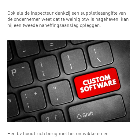
Ook als de inspecteur dankzij een suppletieaangifte van
de ondernemer weet dat te weinig btw is nageheven, kan
hij een tweede naheffingsaanslag opleggen.
Een bv houdt zich bezig met het ontwikkelen en