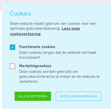
Logo
MENU
Navigatie
van
Navigatie
openen
Noord
Cookies
overslaan
Negentig
Deze website maakt gebruik van cookies voor een
optimale gebruikersbeleving.
Lees onze
Home
Nieuws
Tweede naheffingsaanslag naar aanleiding van btw-suppletie
cookieverklaring
JUN 12, 2024
Functionele cookies
Deze cookies zorgen dat de website normaal
functioneert
TWEEDE
Marketingcookies
NAHEFFINGSAANSLA
Deze cookies worden gebruikt om
gebruikersinteractie te meten en de website te
NAAR AANLEIDING
verbeteren
VAN BTW-
ALLE ACCEPTEREN
INSTELLINGEN OPSLAAN
SUPPLETIE