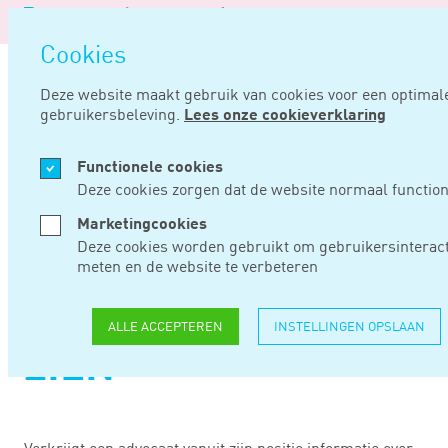
Logo
van
Navigatie
Noord
Cookies
overslaan
Negentig
Deze website maakt gebruik van cookies voor een optimal
gebruikersbeleving.
Lees onze cookieverklaring
Home
Nieuws
Verschoningsrecht advocaat kan op derdengeldenrekening zien
Functionele cookies
APR 19, 2021
Deze cookies zorgen dat de website normaal function
Marketingcookies
VERSCHONINGSRECH
Deze cookies worden gebruikt om gebruikersinteract
meten en de website te verbeteren
ADVOCAAT KAN OP
DERDENGELDENREKE
ALLE ACCEPTEREN
INSTELLINGEN OPSLAAN
ZIEN
Verkrijgt een advocaat vanuit zijn positie informatie over