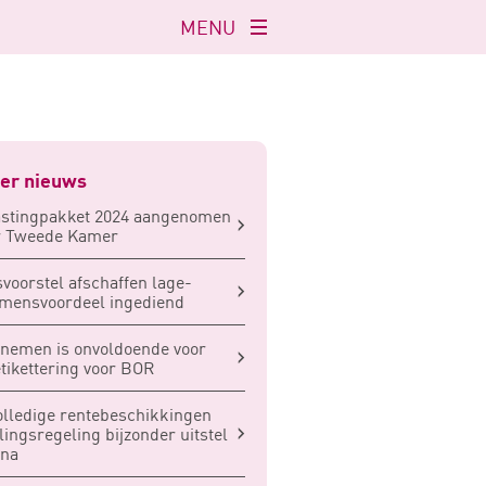
MENU
Navigatie
openen
er nieuws
astingpakket 2024 aangenomen
r Tweede Kamer
voorstel afschaffen lage-
mensvoordeel ingediend
nemen is onvoldoende voor
tikettering voor BOR
lledige rentebeschikkingen
lingsregeling bijzonder uitstel
ona