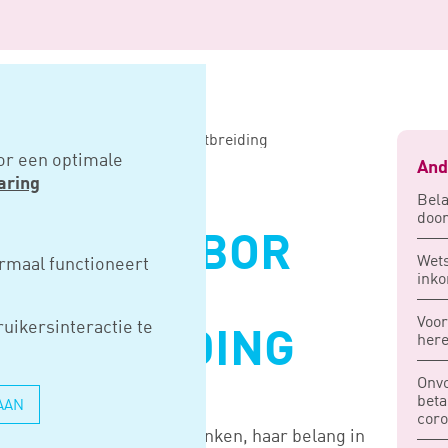
n bor vernieuwt bij belangenuitbreiding
or een optimale
And
aring
Bel
doo
TERMIJN BOR
Wets
rmaal functioneert
inko
 BIJ
Voor
uikersinteractie te
UITBREIDING
here
Onvo
beta
AAN
cor
 dga de aandelen wil schenken, haar belang in