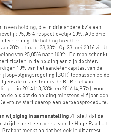
 in een holding, die in drie andere bv’s een
evelijk 95,05% respectievelijk 20%. Alle drie
 onderneming. De holding breidt op
van 20% uit naar 33,33%. Op 23 mei 2016 vindt
t belang van 95,05% naar 100%. De man schenkt
 certificaten in de holding aan zijn dochter.
rdigen 10% van het aandelenkapitaal van de
rijfsopvolgingsregeling (BOR) toepassen op de
olgens de inspecteur is de BOR niet van
ingen in 2014 (13,33%) en 2016 (4,95%). Voor
an de eis dat de holding minstens vijf jaar een
De vrouw start daarop een beroepsprocedure.
Zij stelt dat de
van wijziging in samenstelling
n strijd is met een arrest van de Hoge Raad uit
Brabant merkt op dat het ook in dit arrest