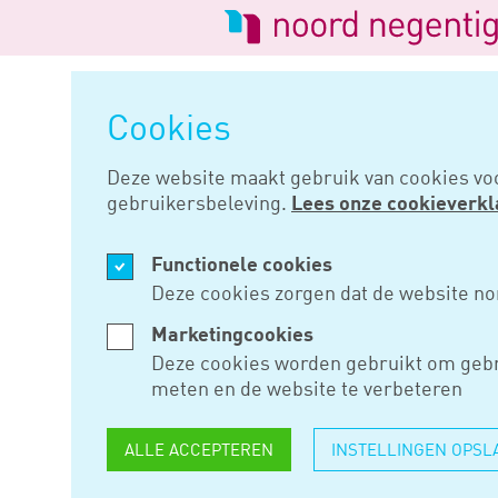
Logo
van
Navigatie
Noord
overslaan
Negentig
Cookies
Home
Nieuws
Vijfjaarstermij
Deze website maakt gebruik van cookies vo
gebruikersbeleving.
Lees onze cookieverkl
NOV 06, 2023
Functionele cookies
VIJFJAARS
Deze cookies zorgen dat de website no
VERNIEUWT
Marketingcookies
Deze cookies worden gebruikt om gebr
BELANGEN
meten en de website te verbeteren
ALLE ACCEPTEREN
INSTELLINGEN OPSL
Breidt een holding, waarvan de