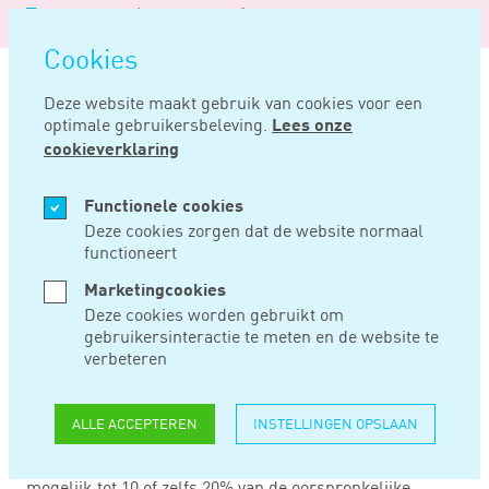
Logo
MENU
Navigatie
van
Navigatie
openen
Noord
Cookies
overslaan
Negentig
Deze website maakt gebruik van cookies voor een
optimale gebruikersbeleving.
Lees onze
Home
Nieuws
Wat te doen met uw hypotheek?
cookieverklaring
NOV 09, 2015
Functionele cookies
Deze cookies zorgen dat de website normaal
functioneert
WAT TE DOEN MET
Marketingcookies
UW HYPOTHEEK?
Deze cookies worden gebruikt om
gebruikersinteractie te meten en de website te
verbeteren
Vervroegd aflossen
De lage rente die banken momenteel vergoeden op
ALLE ACCEPTEREN
INSTELLINGEN OPSLAAN
spaartegoeden kan een aanleiding zijn om (extra) af te
lossen op uw hypotheek. Boetevrije aflossing is vaak
mogelijk tot 10 of zelfs 20% van de oorspronkelijke