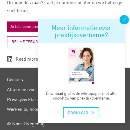
Dringende vraag? Laat je nummer achter en we bellen je
snel terug.
Meer informatie over
praktijkovername?
BEL ME TERUG
Read more
Cookies
Algemene voorwaarden
Download gratis de whitepaper met alle
knowhow van praktijkovername.
Privacy­verklaring
Werken bij noord negentig
DOWNLOAD
© Noord Negentig