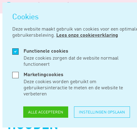
Logo
MEN
Navigat
van
Navigatie
openen
Noord
Cookies
overslaan
Negentig
Deze website maakt gebruik van cookies voor een optimal
gebruikersbeleving.
Lees onze cookieverklaring
Home
Nieuws
Werkgever wil pensioengerechtigde medewerker langer in dienst houden
Functionele cookies
SEP 14, 2016
Deze cookies zorgen dat de website normaal
functioneert
WERKGEVER WIL
Marketingcookies
Deze cookies worden gebruikt om
PENSIOENGERECHTI
gebruikersinteractie te meten en de website te
verbeteren
MEDEWERKER
LANGER IN DIENST
ALLE ACCEPTEREN
INSTELLINGEN OPSLAAN
HOUDEN