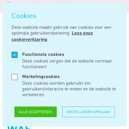
Logo
MENU
Navigatie
van
Navigatie
openen
Noord
Cookies
overslaan
Negentig
Deze website maakt gebruik van cookies voor een
optimale gebruikersbeleving.
Lees onze
Home
Nieuws
Aov-premies aftrekbaar ondanks dat bv de verzekeringnemer was
cookieverklaring
JAN 25, 2024
Functionele cookies
Deze cookies zorgen dat de website normaal
functioneert
AOV-PREMIES
Marketingcookies
AFTREKBAAR
Deze cookies worden gebruikt om
gebruikersinteractie te meten en de website te
ONDANKS DAT BV
verbeteren
DE
ALLE ACCEPTEREN
INSTELLINGEN OPSLAAN
VERZEKERINGNEMER