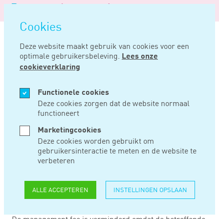
Logo
MENU
Navigatie
van
Navigatie
openen
Noord
Cookies
overslaan
Negentig
Deze website maakt gebruik van cookies voor een
optimale gebruikersbeleving.
Lees onze
Home
Nieuws
Btw-naheffing over management fee alsnog verminderd
cookieverklaring
JAN 22, 2024
Functionele cookies
Deze cookies zorgen dat de website normaal
functioneert
BTW-NAHEFFING
Marketingcookies
OVER MANAGEMENT
Deze cookies worden gebruikt om
gebruikersinteractie te meten en de website te
FEE ALSNOG
verbeteren
VERMINDERD
ALLE ACCEPTEREN
INSTELLINGEN OPSLAAN
De management fee is verminderd omdat de betreffende