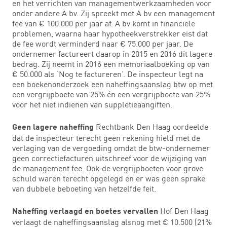
en het verrichten van managementwerkzaamheden voor
onder andere A bv. Zij spreekt met A bv een management
fee van € 100.000 per jaar af. A bv komt in financiële
problemen, waarna haar hypotheekverstrekker eist dat
de fee wordt verminderd naar € 75.000 per jaar. De
ondernemer factureert daarop in 2015 en 2016 dit lagere
bedrag. Zij neemt in 2016 een memoriaalboeking op van
€ 50.000 als ‘Nog te factureren’. De inspecteur legt na
een boekenonderzoek een naheffingsaanslag btw op met
een vergrijpboete van 25% én een vergrijpboete van 25%
voor het niet indienen van suppletieaangiften.
Rechtbank Den Haag oordeelde
Geen lagere naheffing
dat de inspecteur terecht geen rekening hield met de
verlaging van de vergoeding omdat de btw-ondernemer
geen correctiefacturen uitschreef voor de wijziging van
de management fee. Ook de vergrijpboeten voor grove
schuld waren terecht opgelegd en er was geen sprake
van dubbele beboeting van hetzelfde feit.
Hof Den Haag
Naheffing verlaagd en boetes vervallen
verlaagt de naheffingsaanslag alsnog met € 10.500 (21%