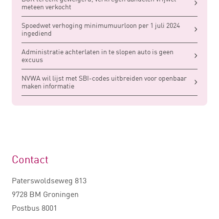
meteen verkocht
Spoedwet verhoging minimumuurloon per 1 juli 2024
ingediend
Administratie achterlaten in te slopen auto is geen
excuus
NVWA wil lijst met SBI-codes uitbreiden voor openbaar
maken informatie
Contact
Paterswoldseweg 813
9728 BM Groningen
Postbus 8001