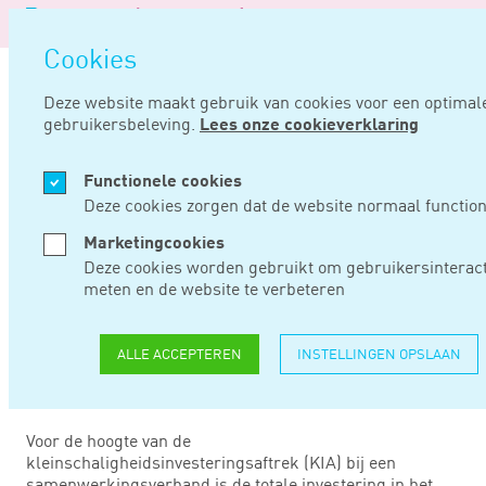
Logo
van
Navigatie
Noord
Cookies
overslaan
Negentig
Deze website maakt gebruik van cookies voor een optimal
gebruikersbeleving.
Lees onze cookieverklaring
Home
Nieuws
Berekening kia bij een samenwerkingsverband
Functionele cookies
AUG 14, 2019
Deze cookies zorgen dat de website normaal function
Marketingcookies
BEREKENING KIA
Deze cookies worden gebruikt om gebruikersinteract
meten en de website te verbeteren
BIJ EEN
SAMENWERKINGSVE
ALLE ACCEPTEREN
INSTELLINGEN OPSLAAN
Voor de hoogte van de
kleinschaligheidsinvesteringsaftrek (KIA) bij een
samenwerkingsverband is de totale investering in het