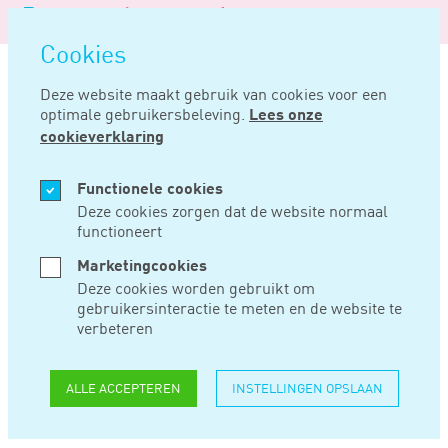
Logo
MENU
Navigatie
van
Navigatie
openen
Noord
Cookies
overslaan
Negentig
Deze website maakt gebruik van cookies voor een
optimale gebruikersbeleving.
Lees onze
Home
Nieuws
Btw op advieskosten ook aftrekbaar als overname mislukt
cookieverklaring
OKT 22, 2018
Functionele cookies
Deze cookies zorgen dat de website normaal
functioneert
BTW OP
Marketingcookies
ADVIESKOSTEN OOK
Deze cookies worden gebruikt om
gebruikersinteractie te meten en de website te
AFTREKBAAR ALS
verbeteren
OVERNAME
ALLE ACCEPTEREN
INSTELLINGEN OPSLAAN
MISLUKT