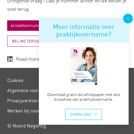
Dringende vraag? Laat je nummer achter en we bellen je
snel terug.
Meer informatie over
praktijkovername?
BEL ME TERUG
Read more
Cookies
Algemene voorwaarden
Download gratis de whitepaper met alle
knowhow van praktijkovername.
Privacy­verklaring
Werken bij noord negentig
DOWNLOAD
© Noord Negentig