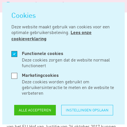
Logo
MENU
Navigatie
van
Navigatie
openen
Noord
Cookies
overslaan
Negentig
Deze website maakt gebruik van cookies voor een
optimale gebruikersbeleving.
Lees onze
Home
Nieuws
Denksport is geen actieve sportbeoefening
cookieverklaring
NOV 16, 2021
Functionele cookies
Deze cookies zorgen dat de website normaal
functioneert
DENKSPORT IS
Marketingcookies
GEEN ACTIEVE
Deze cookies worden gebruikt om
gebruikersinteractie te meten en de website te
SPORTBEOEFENING
verbeteren
ALLE ACCEPTEREN
INSTELLINGEN OPSLAAN
Financiën wijzigt het besluit Omzetbelasting. Toelichting
Tabel 1 van 22 december 2017. Vanwege een uitspraak
van het EU Hof van Justitie van 26 oktober 2017 kunnen