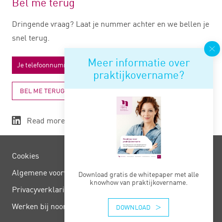
Bel me terug
Dringende vraag? Laat je nummer achter en we bellen je
snel terug.
Meer informatie over
praktijkovername?
BEL ME TERUG
Read more
Cookies
Algemene voorwaarden
Download gratis de whitepaper met alle
knowhow van praktijkovername.
Privacy­verklaring
Werken bij noord negentig
DOWNLOAD