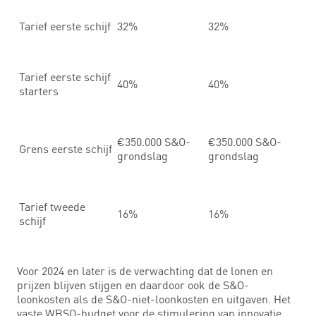
Tarief eerste schijf
32%
32%
Tarief eerste schijf
40%
40%
starters
€350.000 S&O-
€350.000 S&O-
Grens eerste schijf
grondslag
grondslag
Tarief tweede
16%
16%
schijf
Voor 2024 en later is de verwachting dat de lonen en
prijzen blijven stijgen en daardoor ook de S&O-
loonkosten als de S&O-niet-loonkosten en uitgaven. Het
vaste WBSO-budget voor de stimulering van innovatie