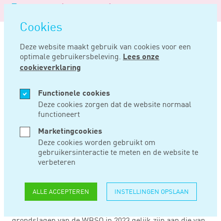
Logo
MENU
Navigatie
van
Navigatie
openen
Noord
Cookies
overslaan
Negentig
Deze website maakt gebruik van cookies voor een
optimale gebruikersbeleving.
Lees onze
Home
Nieuws
Grondslagen wbso wijzigen in 2023 niet
cookieverklaring
SEP 22, 2022
Functionele cookies
Deze cookies zorgen dat de website normaal
functioneert
GRONDSLAGEN
Marketingcookies
WBSO WIJZIGEN IN
Deze cookies worden gebruikt om
gebruikersinteractie te meten en de website te
2023 NIET
verbeteren
ALLE ACCEPTEREN
INSTELLINGEN OPSLAAN
Minister Adriaansens (EZK) heeft op Prinsjesdag in een
brief aan de Tweede Kamer laten weten dat de
grondslagen van de WBSO in 2023 gelijk zijn aan die van