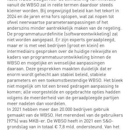
vanuit de WBSO zal in reële termen daardoor steeds
kleiner worden. Bij ongewijzigd beleid kan het tekort in
2024 en de jaren erna fors oplopen, wat zal nopen tot
ofwel neerwaartse parameteraanpassingen of het
anderszins minder aantrekkelijk maken van de regeling.
De programmatuurdefinitie (softwareontwikkeling) zal
niet worden aangepast. Er zijn experts geraadpleegd,
maar er is met veel bedrijven (groot en klein) en
intermediairs gesproken over de huidige reikwijdte en
kaders van programmatuurontwikkeling binnen de
WBSO en mogelijke en wenselijke aanpassingen
daaraan. Deze gesprekken maakten duidelijk dat er
enorm wordt gehecht aan stabiel beleid, stabiele
parameters en een toekomstbestendige WBSO. Het bleek
niet mogelijk om tot een breed gedragen aanpassing te
komen; alle voorgestelde en opgebrachte opties hadden
volgens de meerderheid van de geraadpleegde partijen
meer nadelen dan voordelen.
In 2021 hebben meer dan 20.000 bedrijven gebruik
gemaakt van de WBSO. Het merendeel van de gebruikers
(97%) was MKB-er. De WBSO heeft in 2021 een S&O-
grondslag van in totaal € 7,8 mld. ondersteund. Van het