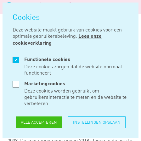
Logo
MENU
Navigatie
van
Navigatie
openen
Noord
Cookies
overslaan
Negentig
Deze website maakt gebruik van cookies voor een
optimale gebruikersbeleving.
Lees onze
Home
Nieuws
Grootste stijging cao-lonen sinds 2009
cookieverklaring
JAN 04, 2019
Functionele cookies
Deze cookies zorgen dat de website normaal
functioneert
GROOTSTE STIJGING
Marketingcookies
CAO-LONEN SINDS
Deze cookies worden gebruikt om
gebruikersinteractie te meten en de website te
2009
verbeteren
ALLE ACCEPTEREN
INSTELLINGEN OPSLAAN
Volgens voorlopige cijfers van CBS zijn vorig jaar de cao-
lonen gestegen met 2,1%. Dat is de grootste stijging na
2009. De consumentenprijzen in 2018 stegen in de eerste