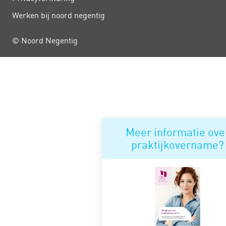
Werken bij noord negentig
© Noord Negentig
Meer informatie ove
praktijkovername?