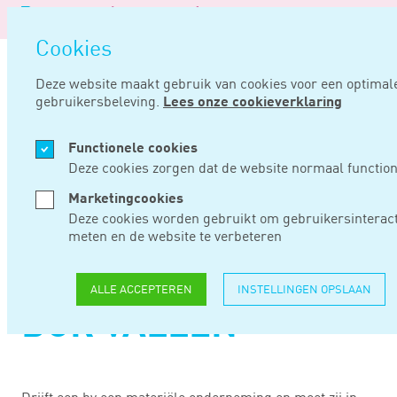
Logo
ME
Navi
van
Navigatie
ope
Noord
Cookies
overslaan
Negentig
Deze website maakt gebruik van cookies voor een optimal
gebruikersbeleving.
Lees onze cookieverklaring
Home
Nieuws
Investeringsbehoefte doet liquide middelen onder bor vallen
Functionele cookies
AUG 28, 2023
Deze cookies zorgen dat de website normaal function
Marketingcookies
INVESTERINGSBEHOE
Deze cookies worden gebruikt om gebruikersinteract
meten en de website te verbeteren
DOET LIQUIDE
MIDDELEN ONDER
ALLE ACCEPTEREN
INSTELLINGEN OPSLAAN
BOR VALLEN
Drijft een bv een materiële onderneming en moet zij in