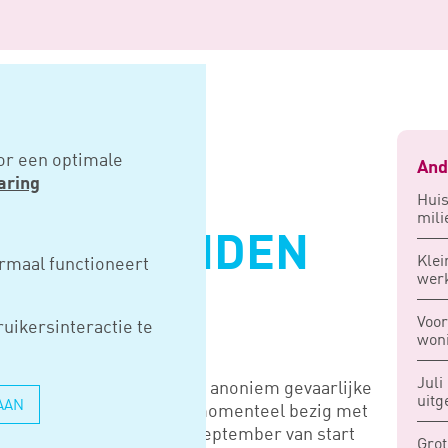
tanden bouwplaatsen
or een optimale
And
aring
Hui
mili
 MISSTANDEN
Klei
rmaal functioneert
wer
ATSEN
Voo
uikersinteractie te
won
Juli
openen waar bouwvakkers anoniem gevaarlijke
uitg
AAN
unnen melden. De bond is momenteel bezig met
 dat naar verwachting in september van start
Grot