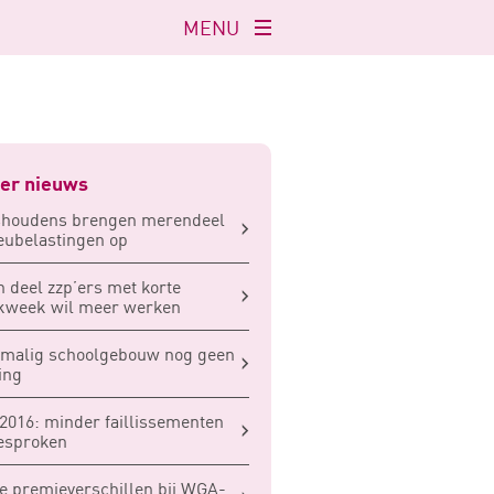
MENU
Navigatie
openen
er nieuws
shoudens brengen merendeel
eubelastingen op
n deel zzp’ers met korte
kweek wil meer werken
rmalig schoolgebouw nog geen
ing
 2016: minder faillissementen
esproken
e premieverschillen bij WGA-