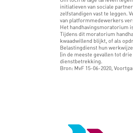
initiatieven van sociale partn
zelfstandigen vast te leggen. 
van platformmedewerkers ver
Het handhavingsmoratorium is t
Tijdens dit moratorium handha
kwaadwillend blijkt, of als op
Belastingdienst hun werkwijze
(in de meeste gevallen tot dri
dienstbetrekking.
Bron: MvF 15-06-2020, Voortgan
Logo
van