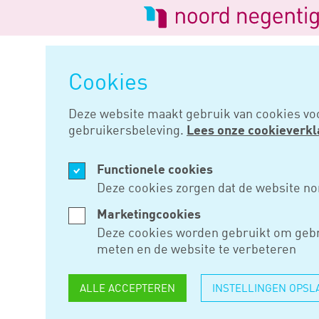
Logo
van
Navigatie
Noord
overslaan
Negentig
Cookies
Home
Nieuws
Minimumtarief 
Deze website maakt gebruik van cookies vo
gebruikersbeleving.
Lees onze cookieverkl
JUN 17, 2020
Functionele cookies
MINIMUMTA
Deze cookies zorgen dat de website no
ZELFSTAN
Marketingcookies
Deze cookies worden gebruikt om gebr
VAN DE B
meten en de website te verbeteren
ALLE ACCEPTEREN
INSTELLINGEN OPSL
Staatssecretaris Vijlbrief en 