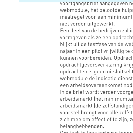
voortgangsbrief aangegeven ho
webmodule, het beloofde hulpm
maatregel voor een minimumtar
niet verder uitgewerkt.
Een deel van de bedrijven zal
vormgeven als ze een opdracht 
blijkt uit de testfase van de 
najaar in een pilot vrijwillig t
kunnen voorbereiden. Opdrach
opdrachtgeversverklaring krijg
opdrachten is geen uitsluitsel
webmodule de indicatie dienstb
een arbeidsovereenkomst nodi
In de brief wordt verder voorg
arbeidsmarkt (het minimumtari
arbeidsmarkt (de zelfstandigen
voorstel brengt voor alle zelfs
zich mee om effectief te zijn, zo
belanghebbenden.
Om toch te lage tarieven tegen