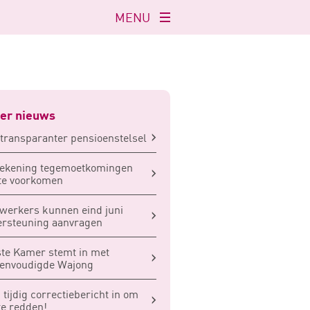
MENU
Navigatie
openen
er nieuws
transparanter pensioenstelsel
rekening tegemoetkomingen
te voorkomen
werkers kunnen eind juni
rsteuning aanvragen
te Kamer stemt in met
eenvoudigde Wajong
 tijdig correctiebericht in om
te redden!