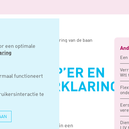
zzp’er en zelfstandigenverklaring van de baan
or een optimale
And
aring
Een 
RIEF ZZP’ER EN
Ver
Wtl 
rmaal functioneert
DIGENVERKLARING
Flex
onde
uikersinteractie te
AAN
Eers
ver
AAN
Dien
minister Koolmees hebben in een
LIV 