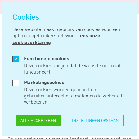
Logo
MENU
Navigatie
van
Navigatie
openen
Noord
Cookies
overslaan
Negentig
Deze website maakt gebruik van cookies voor een
optimale gebruikersbeleving.
Lees onze
Home
Nieuws
Ook parkeerbelasting verschuldigd op oplaadplek
cookieverklaring
AUG 15, 2019
Functionele cookies
Deze cookies zorgen dat de website normaal
functioneert
OOK
Marketingcookies
PARKEERBELASTING
Deze cookies worden gebruikt om
gebruikersinteractie te meten en de website te
VERSCHULDIGD OP
verbeteren
OPLAADPLEK
ALLE ACCEPTEREN
INSTELLINGEN OPSLAAN
Op een parkeerplek met een laadpaal, gereserveerd voor