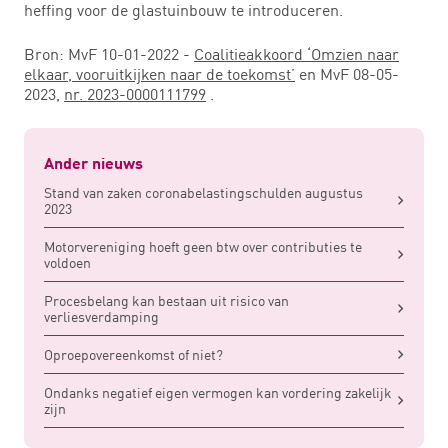
heffing voor de glastuinbouw te introduceren.
Bron: MvF 10-01-2022 -
Coalitieakkoord ‘Omzien naar
elkaar, vooruitkijken naar de toekomst’
en MvF 08-05-
2023,
nr. 2023-0000111799
.
Ander nieuws
Stand van zaken coronabelastingschulden augustus
2023
Motorvereniging hoeft geen btw over contributies te
voldoen
Procesbelang kan bestaan uit risico van
verliesverdamping
Oproepovereenkomst of niet?
Ondanks negatief eigen vermogen kan vordering zakelijk
zijn