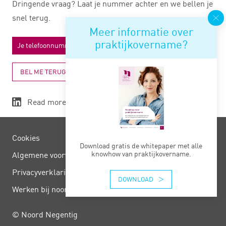
Dringende vraag? Laat je nummer achter en we bellen je
snel terug.
Meer informatie over
praktijkovername?
BEL ME TERUG
Read more
Cookies
Download gratis de whitepaper met alle
knowhow van praktijkovername.
Algemene voorwaarden
Privacy­verklaring
DOWNLOAD
Werken bij noord negentig
© Noord Negentig