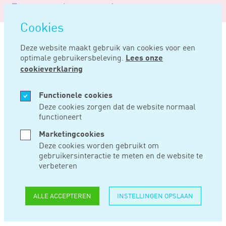
Logo
MENU
Navigatie
van
Navigatie
openen
Noord
Cookies
overslaan
Negentig
Deze website maakt gebruik van cookies voor een
optimale gebruikersbeleving.
Lees onze
Home
Nieuws
Prinsjesdag 2023: verwachte maatregelen rond auto en milieu
cookieverklaring
SEP 06, 2023
Functionele cookies
Deze cookies zorgen dat de website normaal
functioneert
PRINSJESDAG 2023:
Marketingcookies
VERWACHTE
Deze cookies worden gebruikt om
gebruikersinteractie te meten en de website te
MAATREGELEN
verbeteren
ROND AUTO EN
ALLE ACCEPTEREN
INSTELLINGEN OPSLAAN
MILIEU