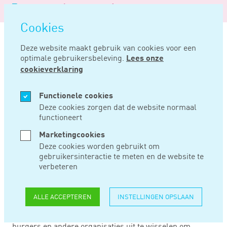
Logo
MENU
Navigatie
van
Navigatie
openen
Noord
Cookies
overslaan
Negentig
Deze website maakt gebruik van cookies voor een
optimale gebruikersbeleving.
Lees onze
Home
Nieuws
Uwv gaat privacy systeem verbeteren
cookieverklaring
JAN 05, 2021
Functionele cookies
Deze cookies zorgen dat de website normaal
functioneert
UWV GAAT PRIVACY
Marketingcookies
SYSTEEM
Deze cookies worden gebruikt om
gebruikersinteractie te meten en de website te
VERBETEREN
verbeteren
ALLE ACCEPTEREN
INSTELLINGEN OPSLAAN
Uit onderzoek van KPMG is gebleken dat het
bronsysteem Sonar, dat UWV gebruikt om gegevens met
burgers en andere organisaties uit te wisselen om