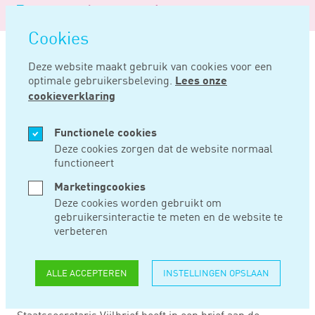
Logo
MENU
Navigatie
van
Navigatie
openen
Noord
Cookies
overslaan
Negentig
Deze website maakt gebruik van cookies voor een
optimale gebruikersbeleving.
Lees onze
Home
Nieuws
Verlaagde awf-percentages vanwege afschaffing bik
cookieverklaring
JUN 10, 2021
Functionele cookies
Deze cookies zorgen dat de website normaal
functioneert
VERLAAGDE AWF-
Marketingcookies
PERCENTAGES
Deze cookies worden gebruikt om
gebruikersinteractie te meten en de website te
VANWEGE
verbeteren
AFSCHAFFING BIK
ALLE ACCEPTEREN
INSTELLINGEN OPSLAAN
Staatssecretaris Vijlbrief heeft in een brief aan de