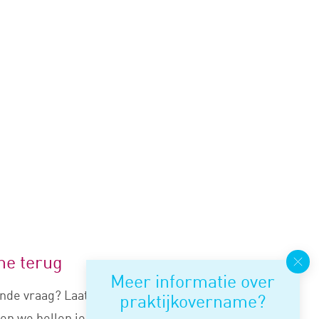
me terug
Meer informatie over
nde vraag? Laat je nummer
praktijkovername?
en we bellen je snel terug.