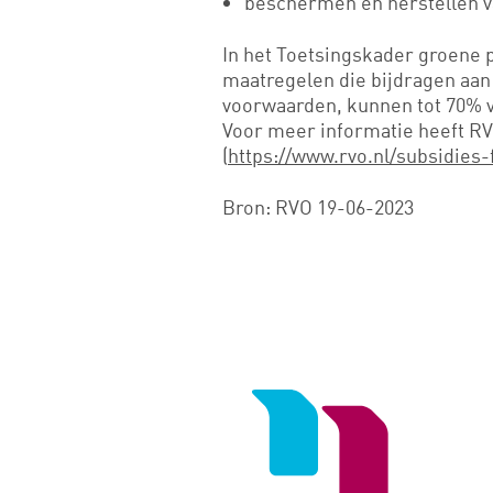
beschermen en herstellen v
In het Toetsingskader groene p
maatregelen die bijdragen aan
voorwaarden, kunnen tot 70% v
Voor meer informatie heeft R
(
https://www.rvo.nl/subsidies-
Bron: RVO 19-06-2023
Logo
van
Noord
Negentig