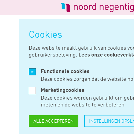
Logo
van
Navigatie
Noord
overslaan
Negentig
Cookies
Home
Nieuws
Groene dhi-sub
Deze website maakt gebruik van cookies vo
gebruikersbeleving.
Lees onze cookieverkl
JUN 28, 2023
Functionele cookies
GROENE DH
Deze cookies zorgen dat de website no
VOOR DUU
Marketingcookies
Deze cookies worden gebruikt om gebr
INTERNAT
meten en de website te verbeteren
ONDERNE
ALLE ACCEPTEREN
INSTELLINGEN OPSL