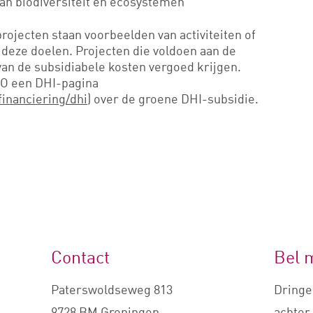
an biodiversiteit en ecosystemen
rojecten staan voorbeelden van activiteiten of
 deze doelen. Projecten die voldoen aan de
an de subsidiabele kosten vergoed krijgen.
VO een DHI-pagina
financiering/dhi
) over de groene DHI-subsidie.
Contact
Bel 
Paterswoldseweg 813
Dringe
9728 BM Groningen
achter 