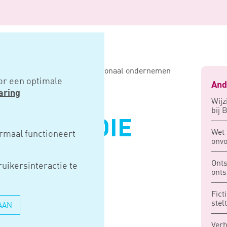
sidie voor duurzaam internationaal ondernemen
or een optimale
And
aring
Wijz
bij 
I-SUBSIDIE
Wet 
rmaal functioneert
onv
RZAAM
Onts
uikersinteractie te
IONAAL
onts
Fict
MEN
stel
AAN
Verh