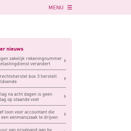
MENU
Navigatie
openen
er nieuws
igen zakelijk rekeningnummer
Belastingdienst verandert
rechtsherstel box 3 herstelt
oldoende
lag na acht dagen is geen
lag op staande voet
ief loon voor accountant die
t een eenmanszaak te drijven
uur van privépand aan bv