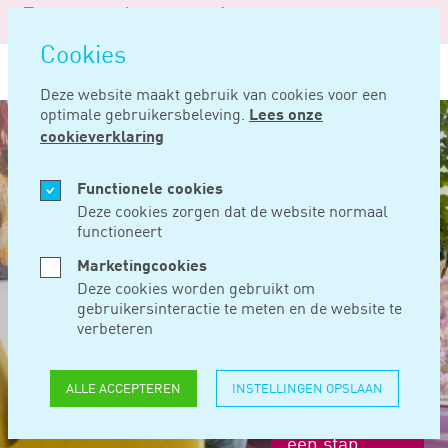
Logo
MENU
Navigatie
van
Navigatie
openen
Noord
Cookies
overslaan
Negentig
Vacatures
Student
Young professional
7
Deze website maakt gebruik van cookies voor een
optimale gebruikersbeleving.
Lees onze
cookieverklaring
Functionele cookies
Deze cookies zorgen dat de website normaal
functioneert
Marketingcookies
Deze cookies worden gebruikt om
gebruikersinteractie te meten en de website te
verbeteren
ALLE ACCEPTEREN
INSTELLINGEN OPSLAAN
Tijd voor
een stap