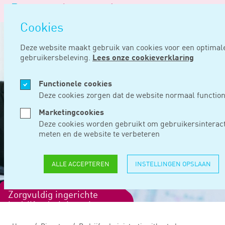
Logo
M
Nav
van
Navigatie
ope
Noord
Cookies
overslaan
Negentig
Deze website maakt gebruik van cookies voor een optimal
gebruikersbeleving.
Lees onze cookieverklaring
Functionele cookies
Deze cookies zorgen dat de website normaal function
Marketingcookies
Deze cookies worden gebruikt om gebruikersinteract
meten en de website te verbeteren
ALLE ACCEPTEREN
INSTELLINGEN OPSLAAN
Zorgvuldig ingerichte
bedrijfsadministratie