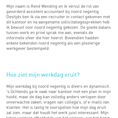
Mijn naam is René Wending en ik vervul de rol van
gevorderd assistent accountant bij noord negentig.
Destijds ben ik via een recruiter in contact gekomen met
dit kantoor en na aangename sollicitatiegesprekken heb
ik bewust voor noord negentig gekozen. De goede balans
tussen werk en privé sprak me aan, evenals de
informele sfeer die hier heerst. Bovendien hadden
enkele bekenden noord negentig als een plezierige
werkgever bestempeld.
Hoe ziet mijn werkdag eruit?
Mijn werkdag bij noord negentig is divers en dynamisch.
's Ochtends ga ik vaak naar kantoor met een plan in mijn
hoofd, maar de dag kan volledig anders verlopen door
onverwachte zaken, vragen van collega's, of e-mails van
klanten. Het is lastig te voorspellen hoe mijn dag eruit
zal zien, maar dat houdt het werk juist interessant. Mijn
taken variëren afhankelijk van het seizoen: aan het begin