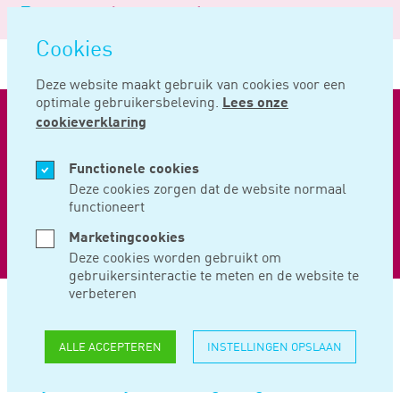
Logo
MENU
Navigatie
van
Navigatie
openen
Noord
Cookies
overslaan
Negentig
Vacatures
Student
Young professional
7
Deze website maakt gebruik van cookies voor een
optimale gebruikersbeleving.
Lees onze
cookieverklaring
RENÉ WENDING
Functionele cookies
Deze cookies zorgen dat de website normaal
functioneert
Marketingcookies
Deze cookies worden gebruikt om
gebruikersinteractie te meten en de website te
verbeteren
Home
Verhalen
René wending
ALLE ACCEPTEREN
INSTELLINGEN OPSLAAN
Mijn start bij noord negentig